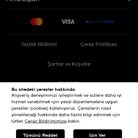
SSS
Sitemap
Teslimat
İade Politikası
İşlem Rehberi
Gizlilik Bildirimi
Çerez Politikası
Online cayma talebinizle ilgili
Şartlar ve Koşullar
Bu sitedeki çerezler hakkında
Alışveriş deneyiminizi iyileştirmek ve sizlere daha iyi
hizmet verebilmek için yasal düzenlemelere uygun
çerezler (cookies) kullanıyoruz. Çerezlerin nasıl
yönetileceği hakkında daha fazla bilgi edinmek için
lütfen
Çerez Bildirimimize
bakın.
SWISS MADE
Tümünü Reddet
İzin Ver