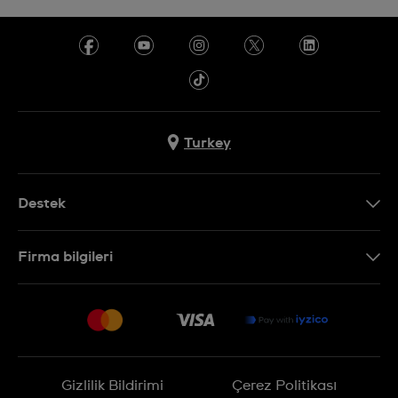
Turkey
Destek
Bizimle İletişime Geçin
Firma bilgileri
SSS
Sitemap
Teslimat
İade Politikası
İşlem Rehberi
Gizlilik Bildirimi
Çerez Politikası
Online cayma talebinizle ilgili