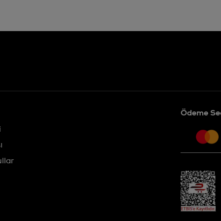
Ödeme Seç
i
ı
llar