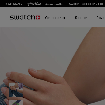
@
324
BEATS
Swatch Rebels For Good
— Çocuk saatleri
Yeni gelenler
Saatler
Roya