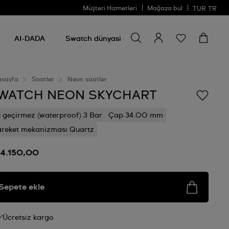
Müşteri Hizmetleri
Mağaza bul
TUR
TR
Bir şey ara
Bir
şey
AI-DADA
Swatch dünyasi
ara
asayfa
Saatler
Neon saatler
WATCH NEON SKYCHART
 geçirmez (waterproof) 3 Bar
Çap 34.00 mm
reket mekanizması Quartz
 4.150,00
Sepete ekle
Ücretsiz kargo