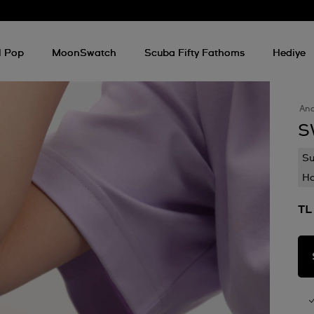
l Pop
MoonSwatch
Scuba Fifty Fathoms
Hediye
An
S
Su
Ha
TL