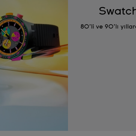
Swatch
80’li ve 90’lı yıll