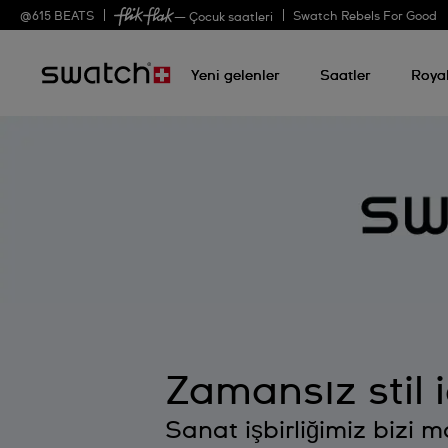
@
615
BEATS
Swatch Rebels For Good
— Çocuk saatleri
Yeni gelenler
Saatler
Roya
Zamansız stil 
Sanat işbirliğimiz bizi