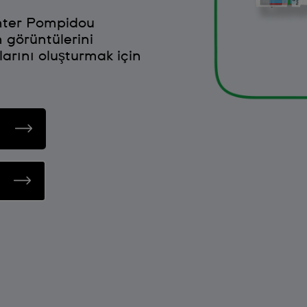
nter Pompidou
n görüntülerini
ularını oluşturmak için