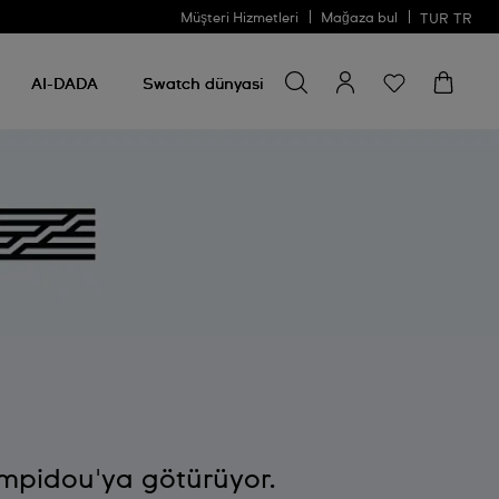
Müşteri Hizmetleri
Mağaza bul
TUR
TR
Bir şey ara
Bir
şey
AI-DADA
Swatch dünyasi
ara
ompidou'ya götürüyor.