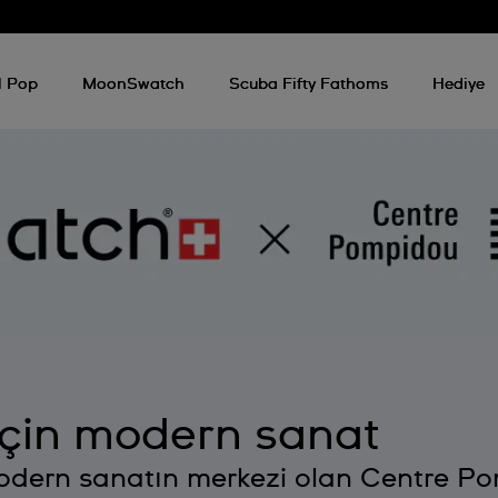
l Pop
MoonSwatch
Scuba Fifty Fathoms
Hediye
Swatch X Centre Pompidou
için modern sanat
 modern sanatın merkezi olan Centre P