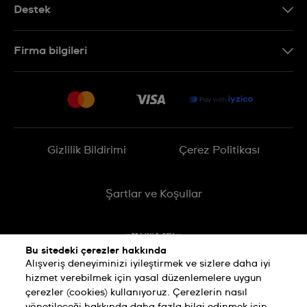
Destek
Bizimle İletişime Geçin
Firma bilgileri
SSS
Sitemap
Teslimat
İade Politikası
İşlem Rehberi
Gizlilik Bildirimi
Çerez Politikası
Online cayma talebinizle ilgili
Şartlar ve Koşullar
Bu sitedeki çerezler hakkında
Alışveriş deneyiminizi iyileştirmek ve sizlere daha iyi
hizmet verebilmek için yasal düzenlemelere uygun
çerezler (cookies) kullanıyoruz. Çerezlerin nasıl