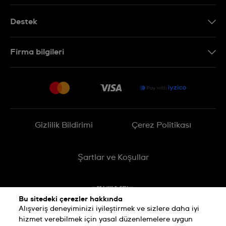
Destek
Bizimle İletişime Geçin
Firma bilgileri
SSS
Sitemap
Teslimat
İade Politikası
İşlem Rehberi
Gizlilik Bildirimi
Çerez Politikası
Online cayma talebinizle ilgili
Şartlar ve Koşullar
Bu sitedeki çerezler hakkında
Alışveriş deneyiminizi iyileştirmek ve sizlere daha iyi
hizmet verebilmek için yasal düzenlemelere uygun