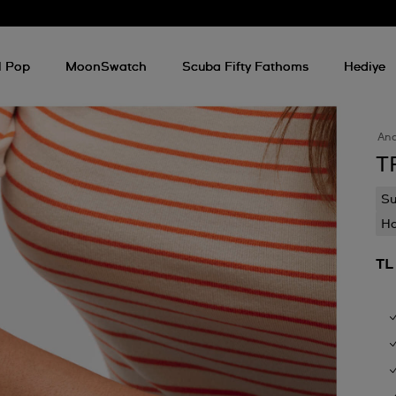
l Pop
MoonSwatch
Scuba Fifty Fathoms
Hediye
An
T
Su
Ha
TL