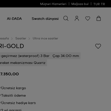
Müşteri Hizmetleri
Mağaza bul
TUR
TR
Bir şey ara
Bir
şey
AI-DADA
Swatch dünyasi
ara
asayfa
Saatler
Ultra ince saatler
RI-GOLD
 geçirmez (waterproof) 3 Bar
Çap 34.00 mm
reket mekanizması Quartz
 7.350,00
Ücretsiz kargo
Taksitli ödeme
Ücretsiz hediye kartı
2 yıl garanti