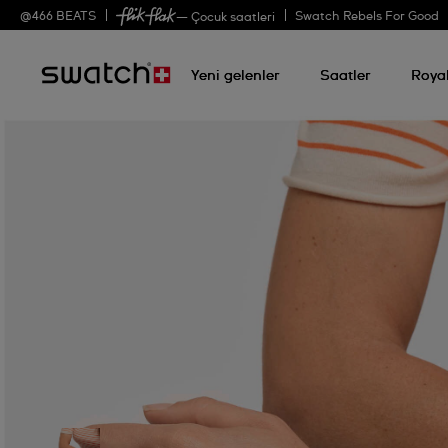
@
466
BEATS
Swatch Rebels For Good
— Çocuk saatleri
Yeni gelenler
Saatler
Roya