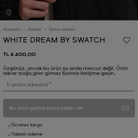
Anasayfa
Saatler
Sanat saatleri
WHITE DREAM BY SWATCH
TL 4.400,00
Üzgünüz, ancak bu ürün şu anda mevcut değil. Ürün
tekrar stoğa girer girmez bizimle iletişime geçin.
*
E-posta adresiniz
Bu ürün gelirse bana haber ver
Ücretsiz kargo
Taksitli ödeme