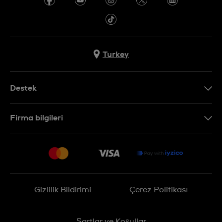
Turkey
Destek
Bizimle İletişime Geçin
Firma bilgileri
SSS
Sitemap
Teslimat
İade Politikası
İşlem Rehberi
Gizlilik Bildirimi
Çerez Politikası
Online cayma talebinizle ilgili
Şartlar ve Koşullar