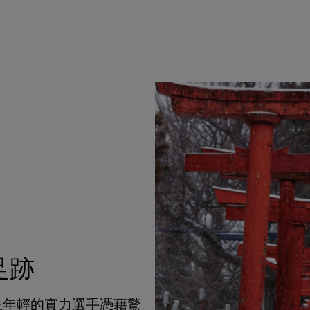
足跡
這位年輕的實力選手憑藉驚