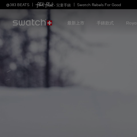
@
383
BEATS
Swatch Rebels For Good
- 兒童手錶
最新上市
手錶款式
Roya