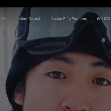
l Pop
MoonSwatch
Scuba Fifty Fathoms
送禮精選