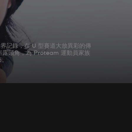
破世界記錄，在 U 型賽道大放異彩的傳
奧嶄露頭角，為 Proteam 運動員家族
來。