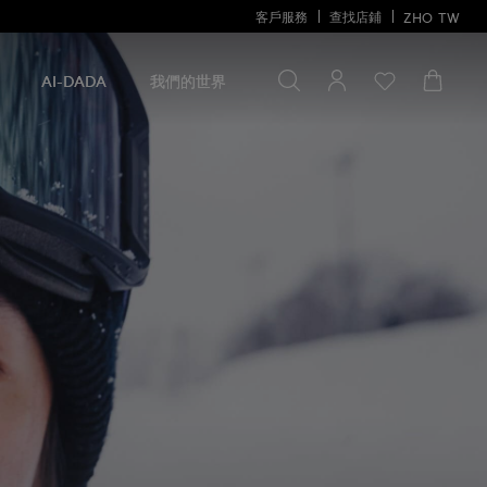
客戶服務
查找店鋪
ZHO
TW
尋找商品
尋
找
AI-DADA
我們的世界
商
品