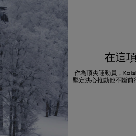
在這
作為頂尖運動員，Kai
堅定決心推動他不斷前