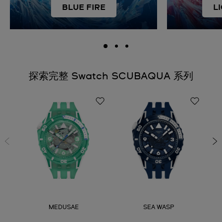
BLUE FIRE
L
探索完整 Swatch SCUBAQUA 系列
MEDUSAE
SEA WASP