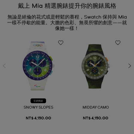
戴上 Mia 精選腕錶提升你的腕錶風格
無論是絕倫的花式或是輕鬆的賽程，Swatch 保持與 Mia
一樣不停歇的能量。大膽的色彩、無畏所懼的創意——就
像她一樣！
官網獨家
SNOWY SLOPES
MIDDAY CAMO
NT$ 4,150.00
NT$ 4,150.00