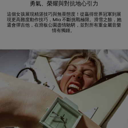
勇氣、榮耀與對抗地心引力
這個女孩展現精湛技巧與無畏態度！從贏得世界冠軍到展
現更高難度動作技巧，Mia 不斷挑戰極限。滑雪之餘，她
還會彈吉他，在滑板公園盡情馳騁，並對所有重金屬音樂
情有獨鍾。