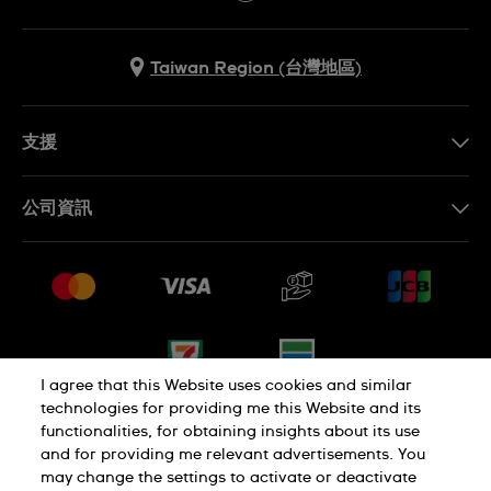
Taiwan Region (台灣地區)
支援
聯繫我們
公司資訊
常見問題解答
媒體中心
運送與退貨
工作機會
銷售條款
網站導覽
I agree that this Website uses cookies and similar
technologies for providing me this Website and its
functionalities, for obtaining insights about its use
隱私權政策
Cookie Notice
and for providing me relevant advertisements. You
may change the settings to activate or deactivate