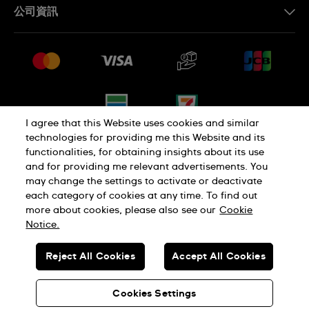
公司資訊
常見問題解答
媒體中心
運送與退貨
工作機會
銷售條款
網站導覽
I agree that this Website uses cookies and similar
technologies for providing me this Website and its
functionalities, for obtaining insights about its use
隱私權政策
Cookie Notice
and for providing me relevant advertisements. You
may change the settings to activate or deactivate
each category of cookies at any time. To find out
使用者條款
more about cookies, please also see our
Cookie
Notice.
瑞士製造
Reject All Cookies
Accept All Cookies
© SWATCH AG 2026.版權所有：SWISS WATCHES
Cookies Settings