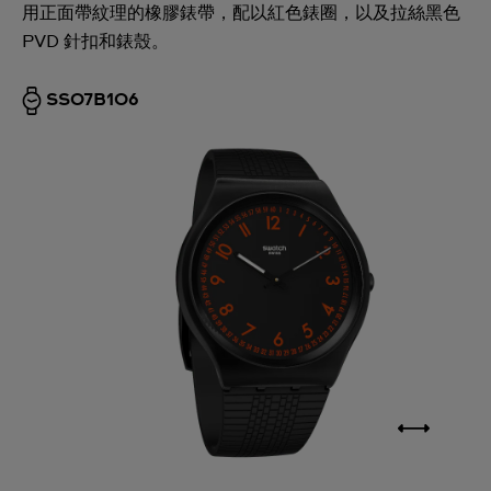
用正面帶紋理的橡膠錶帶，配以紅色錶圈，以及拉絲黑色
PVD 針扣和錶殼。
SS07B106