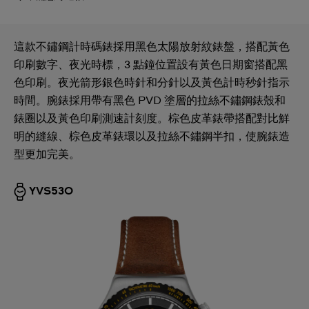
這款不鏽鋼計時碼錶採用黑色太陽放射紋錶盤，搭配黃色
印刷數字、夜光時標，3 點鐘位置設有黃色日期窗搭配黑
色印刷。夜光箭形銀色時針和分針以及黃色計時秒針指示
時間。腕錶採用帶有黑色 PVD 塗層的拉絲不鏽鋼錶殼和
錶圈以及黃色印刷測速計刻度。棕色皮革錶帶搭配對比鮮
明的縫線、棕色皮革錶環以及拉絲不鏽鋼半扣，使腕錶造
型更加完美。
YVS530