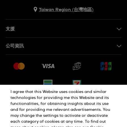
Taiwan Region (台灣地區)
支援
聯繫我們
公司資訊
常見問題解答
媒體中心
運送與退貨
工作機會
銷售條款
網站導覽
I agree that this Website uses cookies and similar
technologies for providing me this Website and its
functionalities, for obtaining insights about its use
隱私權政策
Cookie Notice
and for providing me relevant advertisements. You
may change the settings to activate or deactivate
each category of cookies at any time. To find out
使用者條款