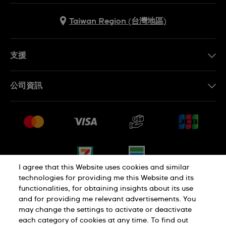
Taiwan Region (台灣地區)
支援
聯繫我們
公司資訊
常見問題解答
媒體中心
運送與退貨
工作機會
銷售條款
網站導覽
I agree that this Website uses cookies and similar
technologies for providing me this Website and its
functionalities, for obtaining insights about its use
隱私權政策
Cookie Notice
and for providing me relevant advertisements. You
may change the settings to activate or deactivate
each category of cookies at any time. To find out
使用者條款