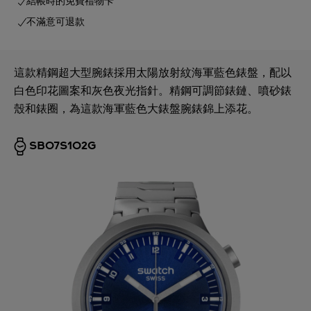
結帳時的免費禮物卡
不滿意可退款
這款精鋼超大型腕錶採用太陽放射紋海軍藍色錶盤，配以
白色印花圖案和灰色夜光指針。精鋼可調節錶鏈、噴砂錶
殼和錶圈，為這款海軍藍色大錶盤腕錶錦上添花。
SB07S102G