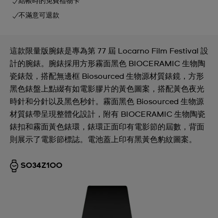
結帳時的免費禮物卡
不滿意可退款
這款限量版腕錶是專為第 77 屆 Locarno Film Festival 設
計的腕錶。腕錶採用方形霧面黑色 BIOCERAMIC 生物陶
瓷錶殼，搭配無邊框 Biosourced 生物源材質錶鏡，方形
黑色錶盤上點綴有如電影膠片的黃色圖案，搭配黃色夜光
時針和分針以及黑色秒針。霧面黑色 Biosourced 生物源
材質錶帶呈現整體化設計，附有 BIOCERAMIC 生物陶瓷
錶扣和霧面黃色錶環，錶環正面印有電影節的屆數，背面
則展示了電影節標誌。電池蓋上印有黑黃色豹紋圖案。
SO34Z100