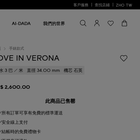
客戶服務
查找店鋪
ZHO
TW
尋找商品
尋
找
AI-DADA
我們的世界
商
品
頁
手錶款式
OVE IN VERONA
水 3 巴 / 米
直徑 34.00 mm
機芯 石英
$ 2,600.00
此商品已售罄
所有訂單可享有免費的標準運送
安全線上支付
結帳時的免費禮物卡