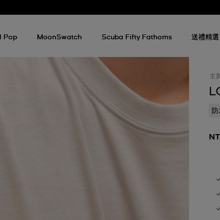
l Pop
MoonSwatch
Scuba Fifty Fathoms
送禮精選
主
L
防
NT