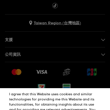
Taiwan Region (台灣地區)
支援
聯繫我們
公司資訊
常見問題解答
媒體中心
運送與退貨
工作機會
銷售條款
網站導覽
I agree that this Website uses cookies and similar
technologies for providing me this Website and its
functionalities, for obtaining insights about its use
隱私權政策
Cookie Notice
and for providing me relevant advertisements. You