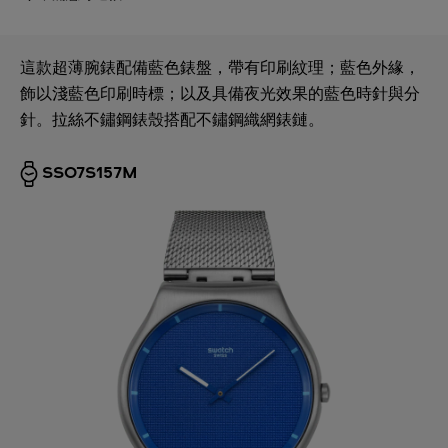
這款超薄腕錶配備藍色錶盤，帶有印刷紋理；藍色外緣，
飾以淺藍色印刷時標；以及具備夜光效果的藍色時針與分
針。拉絲不鏽鋼錶殼搭配不鏽鋼織網錶鏈。
SS07S157M