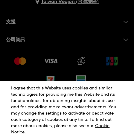
Taiwan Region (台灣地區)
支援
聯繫我們
公司資訊
常見問題解答
媒體中心
運送與退貨
工作機會
銷售條款
網站導覽
I agree that this Website uses cookies and similar
technologies for providing me this Website and its
functionalities, for obtaining insights about its use
隱私權政策
Cookie Notice
and for providing me relevant advertisements. You
may change the settings to activate or deactivate
each category of cookies at any time. To find out
使用者條款
more about cookies, please also see our
Cookie
Notice.