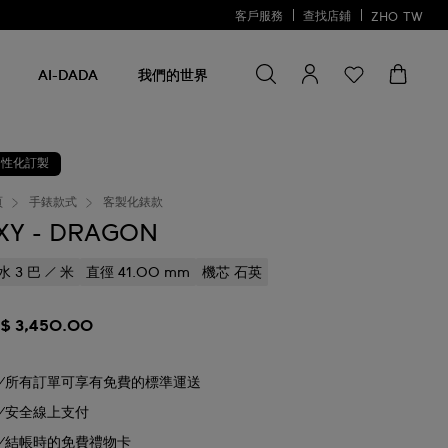
客戶服務
查找店鋪
ZHO
TW
尋找商品
尋
找
AI-DADA
我們的世界
商
品
個性化訂製
頁
手錶款式
客製化錶款
XY - DRAGON
水 3 巴 / 米
直徑 41.00 mm
機芯 石英
$ 3,450.00
所有訂單可享有免費的標準運送
安全線上支付
結帳時的免費禮物卡