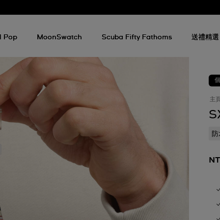
l Pop
MoonSwatch
Scuba Fifty Fathoms
送禮精選
主
S
防
NT