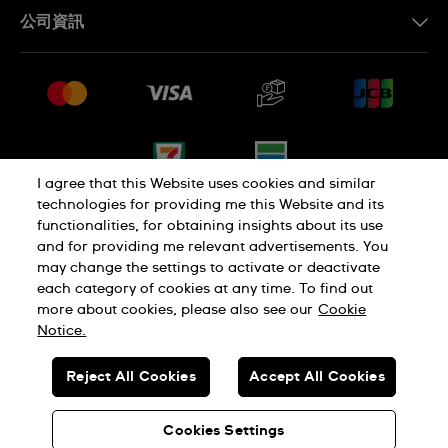
聯繫我們
公司資訊
常見問題解答
媒體中心
運送與退貨
工作機會
銷售條款
網站導覽
I agree that this Website uses cookies and similar
technologies for providing me this Website and its
functionalities, for obtaining insights about its use
隱私權政策
Cookie Notice
and for providing me relevant advertisements. You
may change the settings to activate or deactivate
each category of cookies at any time. To find out
使用者條款
more about cookies, please also see our
Cookie
Notice.
瑞士製造
Reject All Cookies
Accept All Cookies
© SWATCH AG 2026.版權所有：SWISS WATCHES
Cookies Settings