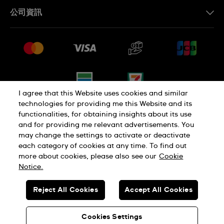
聯繫我們
公司資訊
常見問題解答
媒體中心
運送與退貨
工作機會
銷售條款
網站導覽
I agree that this Website uses cookies and similar
technologies for providing me this Website and its
functionalities, for obtaining insights about its use
隱私權政策
Cookie Notice
and for providing me relevant advertisements. You
may change the settings to activate or deactivate
each category of cookies at any time. To find out
使用者條款
more about cookies, please also see our
Cookie
Notice.
瑞士製造
Reject All Cookies
Accept All Cookies
© SWATCH AG 2026.版權所有：SWISS WATCHES
Cookies Settings