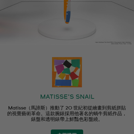
MATISSE’S SNAIL
Matisse（馬諦斯）推動了 20 世紀初從繪畫到剪紙拼貼
的視覺藝術革命。這款腕錶採用他著名的蝸牛剪紙作品，
錶盤和透明錶帶上鮮豔色彩盤繞。