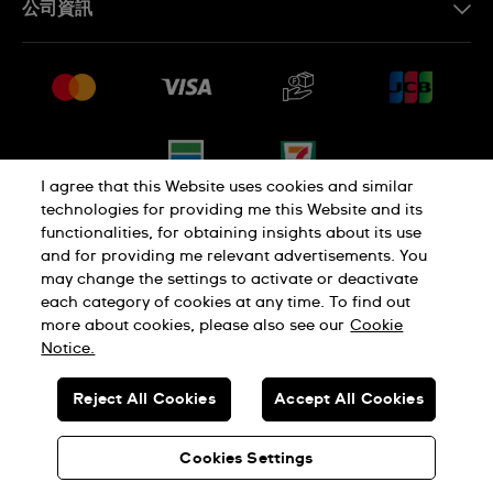
公司資訊
常見問題解答
媒體中心
運送與退貨
工作機會
銷售條款
網站導覽
I agree that this Website uses cookies and similar
technologies for providing me this Website and its
functionalities, for obtaining insights about its use
隱私權政策
Cookie Notice
and for providing me relevant advertisements. You
may change the settings to activate or deactivate
each category of cookies at any time. To find out
使用者條款
more about cookies, please also see our
Cookie
Notice.
瑞士製造
Reject All Cookies
Accept All Cookies
© SWATCH AG 2026.版權所有：SWISS WATCHES
Cookies Settings