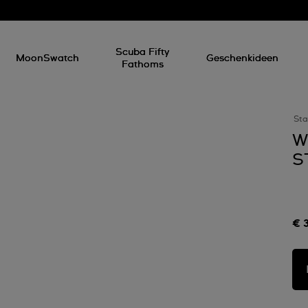
Scuba Fifty
MoonSwatch
Geschenkideen
Fathoms
Sta
W
S
€ 