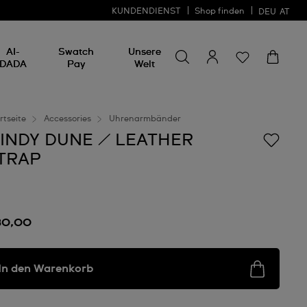
KUNDENDIENST
Shop finden
DEU
AT
Nach etwas suchen
Nach
AI-
Swatch
Unsere
etwas
DADA
Pay
Welt
suchen
rtseite
Accessories
Uhrenarmbänder
INDY DUNE / LEATHER
TRAP
30,00
In den Warenkorb