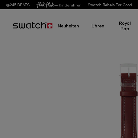
@
245
BEATS
Swatch Rebels For Good
— Kinderuhren
Royal
Neuheiten
Uhren
Pop