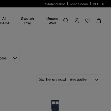
Kundendienst
Shop finden
DEU
DE
Nach etwas suchen
Nach
AI-
Swatch
Unsere
etwas
DADA
Pay
Welt
suchen
orie
Sortieren nach
Bestseller