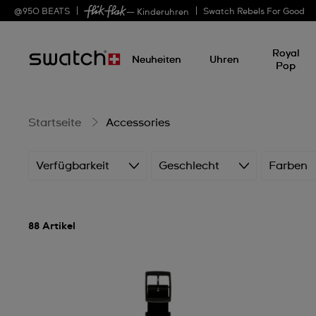
Accessories
@
950
BEATS
Swatch Rebels For Good
— Kinderuhren
Royal
Neuheiten
Uhren
Pop
Startseite
Accessories
Verfügbarkeit
Geschlecht
Farben
88 Artikel