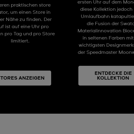
ersten Uhr auf dem Mon
eren praktischen store
diese Kollektion jedoch 
ator, um einen Store in
Umlaufbahn katapultiert
er Nähe zu finden. Der
die Fusion der Swat
f ist auf eine Uhr pro
Materialinnovation Bioc
n pro Tag und pro Store
in seltenen Farben mi
limitiert.
wichtigsten Designmer
der Speedmaster Moon
ENTDECKE DIE
STORES ANZEIGEN
KOLLEKTION