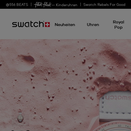
@
556
BEATS
Swatch Rebels For Good
— Kinderuhren
Royal
Neuheiten
Uhren
Pop