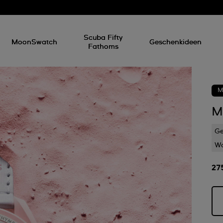
Scuba Fifty
MoonSwatch
Geschenkideen
Fathoms
M
M
G
Wa
27