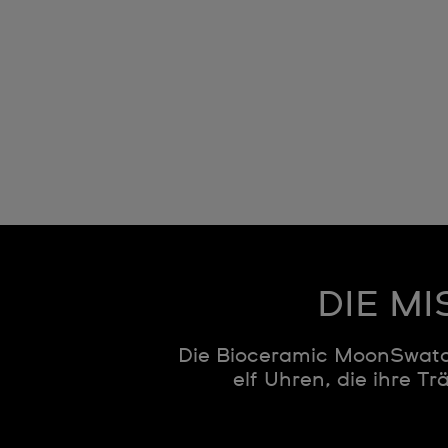
DIE MI
Die Bioceramic MoonSwatch
elf Uhren, die ihre T