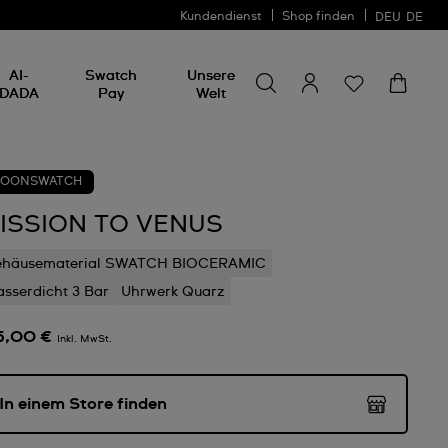
Kundendienst
Shop finden
DEU
DE
Nach etwas suchen
Nach
AI-
Swatch
Unsere
etwas
DADA
Pay
Welt
suchen
OONSWATCH
ISSION TO VENUS
ehäusematerial SWATCH BIOCERAMIC
sserdicht 3 Bar
Uhrwerk Quarz
5,00 €
Inkl. MwSt.
In einem Store finden