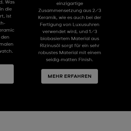
d. Was
einzigartige
in die
Zusammensetzung aus 2/3
, ist
Keramik, wie es auch bei der
ch-
Fertigung von Luxusuhren
eramic
verwendet wird, und 1/3
t den
biobasiertem Material aus
kmalen
Rizinusöl sorgt für ein sehr
watch.
robustes Material mit einem
seidig-matten Finish.
MEHR ERFAHREN