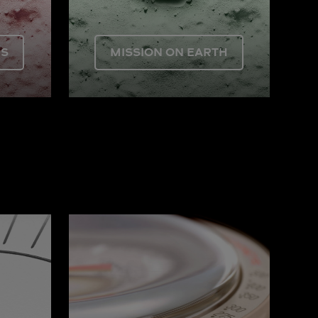
US
MISSION ON EARTH