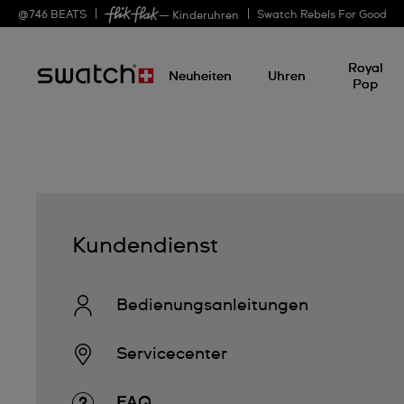
@
746
BEATS
Swatch Rebels For Good
— Kinderuhren
Royal
Neuheiten
Uhren
Pop
Kundendienst
Bedienungs­anleitungen
Servicecenter
FAQ