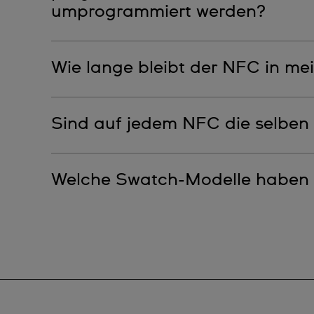
umprogrammiert werden?
Nein, das ist nicht möglich.
Wie lange bleibt der NFC in mei
Unbefristet.
Sind auf jedem NFC die selben
Alle, die eine Swatch X Peanuts Holiday Special
Welche Swatch-Modelle haben 
in einer individuellen Reihenfolge.
Nur die CHOMP!, unser Swatch X Peanuts Holiday