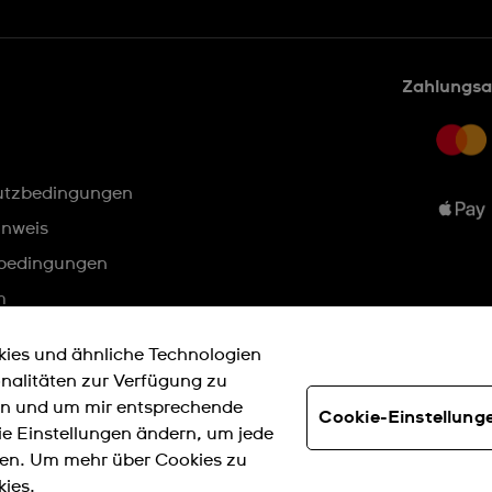
Zahlungsa
utzbedingungen
inweis
bedingungen
m
kies und ähnliche Technologien
onalitäten zur Verfügung zu
SWISS MADE
nen und um mir entsprechende
Cookie-Einstellung
e Einstellungen ändern, um jede
eren. Um mehr über Cookies zu
© SWATCH AG 2026, ALLE RECHTE VORBEHALTEN: SWISS WATCHES
ies.