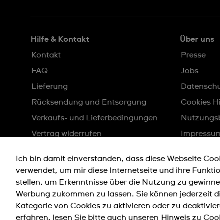
Hilfe & Kontakt
Über uns
Kontakt
Presse
FAQ
Jobs
Lieferung
Datensch
Rücksendung und Entsorgung
Cookies H
Verkaufs- und Lieferbedingungen
Nutzungs
Vertrag widerrufen
Impressu
Sitemap
Ich bin damit einverstanden, dass diese Webseite Coo
verwendet, um mir diese Internetseite und ihre Funkti
stellen, um Erkenntnisse über die Nutzung zu gewin
Werbung zukommen zu lassen. Sie können jederzeit di
Kategorie von Cookies zu aktivieren oder zu deaktivi
erfahren, lesen Sie bitte auch unseren
Hinweis zu Cook