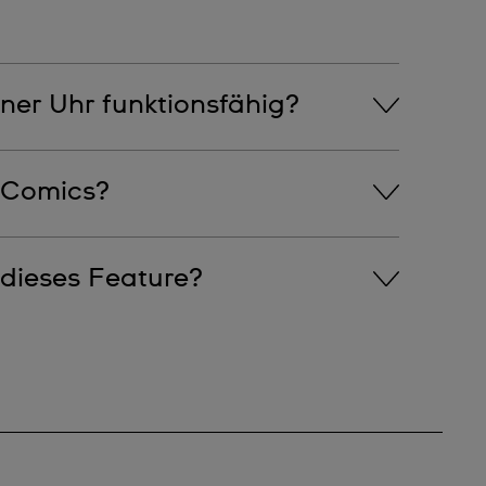
ner Uhr funktionsfähig?
 Comics?
-Uhr besitzen, haben die gleichen Comics, aber
dieses Feature?
 Special, hat dieses Feature.