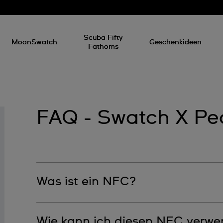
Scuba Fifty
MoonSwatch
Geschenkideen
Fathoms
FAQ - Swatch X Pe
Was ist ein NFC?
Ein NFC (near field communication) ist ein Chip, 
Wie kann ich diesen NFC verw
Zugriff auf die besonderen Überraschung unsere