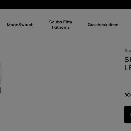
Scuba Fifty
MoonSwatch
Geschenkideen
Fathoms
Sta
S
L
30