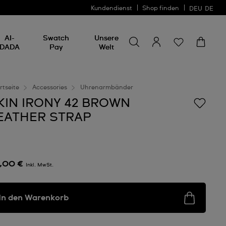
Kundendienst
Shop finden
DEU
DE
Nach etwas suchen
Nach
AI-
Swatch
Unsere
etwas
DADA
Pay
Welt
suchen
rtseite
Accessories
Uhrenarmbänder
KIN IRONY 42 BROWN
EATHER STRAP
,00 €
Inkl. MwSt.
In den Warenkorb