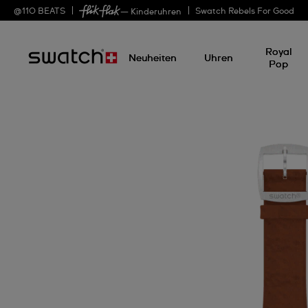
@
110
BEATS
Swatch Rebels For Good
— Kinderuhren
Royal
Neuheiten
Uhren
Pop