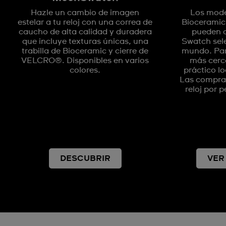
Hazle un cambio de imagen
Los mode
estelar a tu reloj con una correa de
Bioceramic
caucho de alta calidad y duradera
pueden c
que incluye texturas únicas, una
Swatch sel
trabilla de Bioceramic y cierre de
mundo. Par
VELCRO®. Disponibles en varios
más cerca
colores.
práctico lo
Las compras
reloj por 
DESCUBRIR
VER