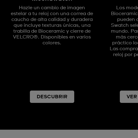
Hazle un cambio de imagen
Los mode
estelar a tu reloj con una correa de
Bioceramic
caucho de alta calidad y duradera
pueden c
que incluye texturas únicas, una
Swatch sel
trabilla de Bioceramic y cierre de
mundo. Par
VELCRO®. Disponibles en varios
más cerca
colores.
práctico lo
Las compras
reloj por 
DESCUBRIR
VER