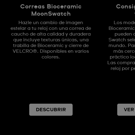
Correas Bioceramic
Consi
MoonSwatch
Hazle un cambio de imagen
Los mode
estelar a tu reloj con una correa de
Bioceramic
caucho de alta calidad y duradera
pueden c
que incluye texturas únicas, una
Swatch sel
trabilla de Bioceramic y cierre de
mundo. Par
VELCRO®. Disponibles en varios
más cerca
colores.
práctico lo
Las compras
reloj por 
DESCUBRIR
VER