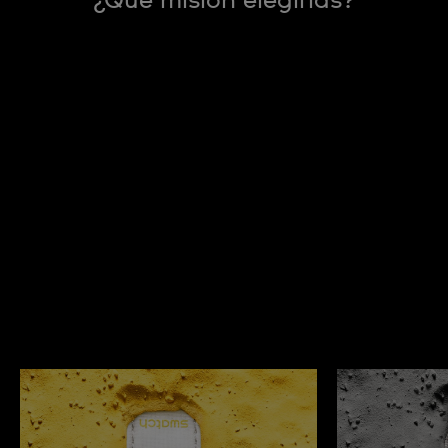
¿Qué misión elegirías?