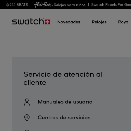
@
922
BEATS
Swatch Rebels For Go
- Relojes para niños
Novedades
Relojes
Royal
Servicio de atención al
cliente
Manuales de usuario
Centros de servicios