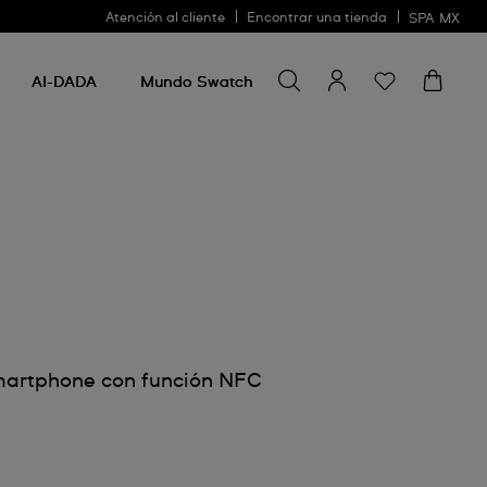
Atención al cliente
Encontrar una tienda
SPA
MX
Buscar algo
Buscar
algo
AI-DADA
Mundo Swatch
martphone con función NFC