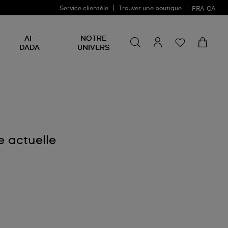
Service clientèle
Trouver une boutique
FRA
CA
Rechercher un produit
Rechercher
AI-
NOTRE
un
DADA
UNIVERS
produit
e actuelle