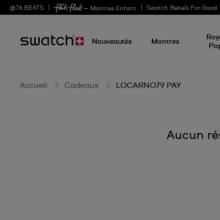
LOCARNO79
@
76
BEATS
Swatch Rebels For Good
— Montres Enfant
Roy
PAY
Nouveautés
Montres
Po
Accueil
Cadeaux
LOCARNO79 PAY
Aucun rés