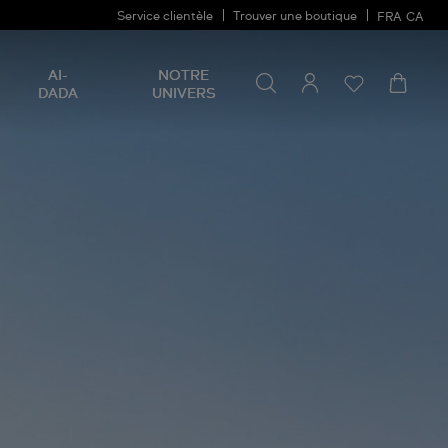
Service clientèle
Trouver une boutique
FRA
CA
Rechercher un produit
Rechercher
AI-
NOTRE
un
DADA
UNIVERS
produit