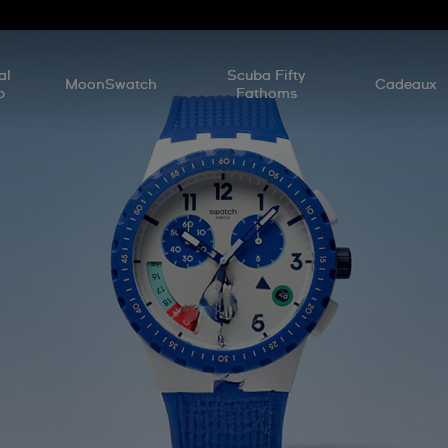
d
al
Scuba Fifty
MoonSwatch
Cadeaux
p
Fathoms