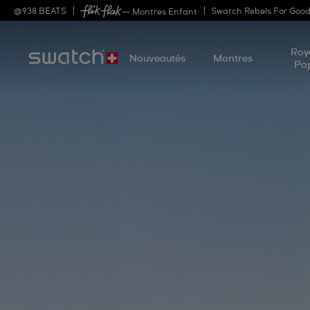
@
938
BEATS
Swatch Rebels For Goo
— Montres Enfant
Roy
Nouveautés
Montres
Po