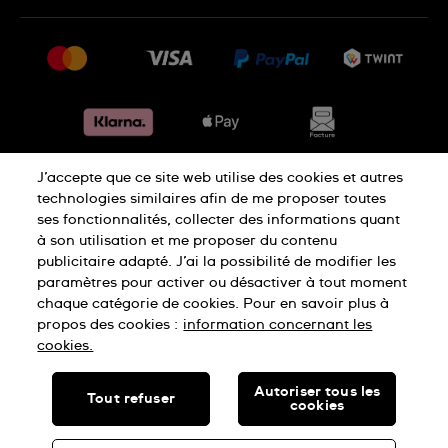
FAQ
Presse
Livraison
Jobs
Retours
Sitemap
Conditions de vente
Renoncer au contrat
J’accepte que ce site web utilise des cookies et autres
Déclaration de confidentialité
technologies similaires afin de me proposer toutes
ses fonctionnalités, collecter des informations quant
à son utilisation et me proposer du contenu
Déclaration concernant les cookies
publicitaire adapté. J’ai la possibilité de modifier les
paramètres pour activer ou désactiver à tout moment
chaque catégorie de cookies. Pour en savoir plus à
Conditions d'utilisation
Mentions légales
propos des cookies :
information concernant les
cookies.
SWISS MADE
Autoriser tous les
Tout refuser
cookies
© SWATCH AG 2026, ALL RIGHTS RESERVED: SWISS WATCHES