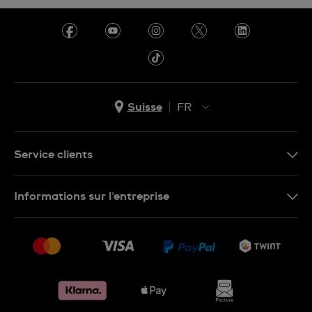
Suisse
FR
EN
DE
Service clients
IT
Nous contacter
Informations sur l'entreprise
FR
FAQ
Presse
Livraison
Jobs
Retours
Sitemap
Conditions de vente
Renoncer au contrat