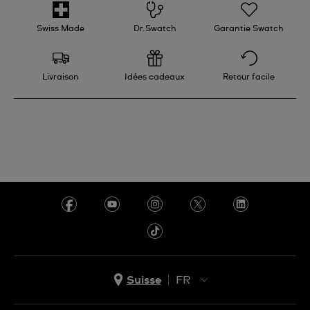
N’oublie pas de prévenir ta banque.
ne porte aucune responsabilité dans de tels cas.
Swiss Made
Dr.Swatch
Garantie Swatch
Livraison
Idées cadeaux
Retour facile
Suisse
FR
EN