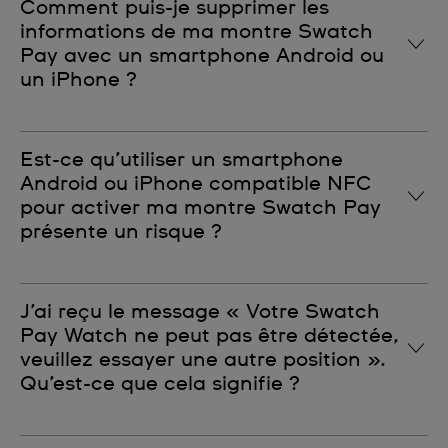
Comment puis-je supprimer les
n’hésite pas à te rendre dans l’une de nos boutiques.
informations de ma montre Swatch
Nous serons ravis de t’aider à activer ta Swatch Pay.
Pay avec un smartphone Android ou
Si ton smartphone est compatible, nous t’invitons à
un iPhone ?
regarder la vidéo de présentation sur notre site pour
en savoir plus.
Tu peux supprimer à tout moment les informations
Est-ce qu’utiliser un smartphone
de ta carte de paiement associées à ta montre
Android ou iPhone compatible NFC
Swatch Pay.
pour activer ma montre Swatch Pay
Pour cela, connecte-toi à l’application Swatch Pay et
présente un risque ?
appuie sur l’image de la carte de paiement que tu
souhaites supprimer.
Sélectionne l’icône « Poubelle » à côté de l'icône
Non, c’est une procédure sûre qui est validée et
J’ai reçu le message « Votre Swatch
« Supprimer carte virtuelle ».
sécurisée par Mastercard et Visa.
Pay Watch ne peut pas être détectée,
Toutes les données associées à la carte virtuelle
veuillez essayer une autre position ».
seront supprimées.
Qu’est-ce que cela signifie ?
Pour Android : déplace le cadran de ta montre