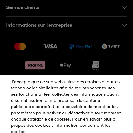
DE
Service clients
IT
Nous contacter
Informations sur l'entreprise
FR
FAQ
Presse
Livraison
Jobs
Retours
Sitemap
Conditions de vente
Renoncer au contrat
J’accepte que ce site web utilise des cookies et autres
Déclaration de confidentialité
technologies similaires afin de me proposer toutes
ses fonctionnalités, collecter des informations quant
à son utilisation et me proposer du contenu
Déclaration concernant les cookies
publicitaire adapté. J’ai la possibilité de modifier les
paramètres pour activer ou désactiver à tout moment
chaque catégorie de cookies. Pour en savoir plus à
Conditions d'utilisation
Mentions légales
propos des cookies :
information concernant les
cookies.