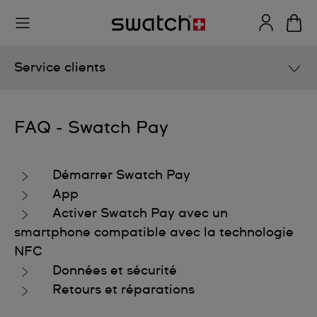
Service clients
Manuels d'utilisation
FAQ - Swatch Pay
Service après-vente
Démarrer Swatch Pay
FAQ
App
Activer Swatch Pay avec un
Collections
smartphone compatible avec la technologie
Boutique en ligne
NFC
Service après-vente
Données et sécurité
Retours et réparations
Informations techniques
Swatch Pay