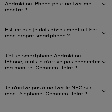
Android ou iPhone pour activer ma
montre ?
Oui, c’est possible. Vérifie simplement que ton
Est-ce que je dois absolument utiliser
smartphone est compatible NFC.
mon propre smartphone ?
Non, mais n’oublie pas de te déconnecter à la fin du
J’ai un smartphone Android ou
processus d’activation de ta montre Swatch Pay
iPhone, mais je n’arrive pas connecter
pour préserver la confidentialité de tes informations.
ma montre. Comment faire ?
Le NFC doit être activé sur ton smartphone. Vérifie la
Je n’arrive pas à activer le NFC sur
compatibilité de ton smartphone et assure-toi que
mon téléphone. Comment faire ?
le NFC est bien activé dans les paramètres de ton
appareil.
Si ton smartphone n’est pas compatible NFC,