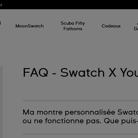
od
l
Scuba Fifty
MoonSwatch
Cadeaux
Fathoms
D
FAQ - Swatch X Yo
Ma montre personnalisée Swa
ou ne fonctionne pas. Que puis-j
Vous pouvez apporter votre montre dans une Bo