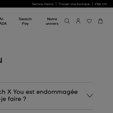
Service clients
Trouver une boutique
FRA
CH
Chercher un produit
Chercher
AI-
Swatch
Notre
un
ADA
Pay
univers
produit
u
tch X You est endommagée
e faire ?
utique Swatch ou l’envoyer directement dans