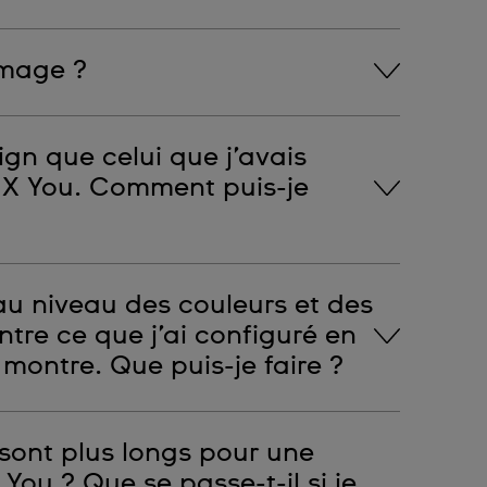
es Swatch X You ne peuvent être retournées.
image ?
opre motif.
gn que celui que j’avais
 X You. Comment puis-je
à jour régulièrement fait partie intégrante du
au niveau des couleurs et des
ponible, il ne peut plus être utilisé pour créer
les motifs que pour les cas d’activation de la
tre ce que j’ai configuré en
 montre. Que puis-je faire ?
arient, il peut exister une légère différence de
 sont plus longs pour une
ion en ligne et la montre que vous avez reçue.
normales dans le processus de personnalisation
ou ? Que se passe-t-il si je