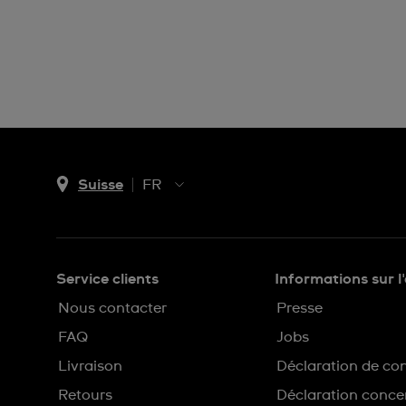
Suisse
FR
EN
DE
IT
Service clients
Informations sur l
FR
Nous contacter
Presse
FAQ
Jobs
Livraison
Déclaration de con
Retours
Déclaration concer