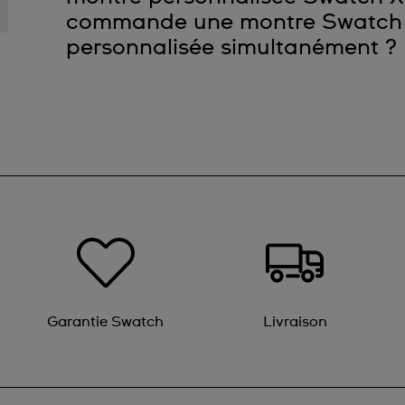
en ligne.
commande une montre Swatch c
Cependant, si vous constatez des problèmes avec
personnalisée simultanément ?
couleurs floues, des éraflures, des marques, etc.
montres endommagées mentionnée ci-dessus.
Nous estimons jusqu’à 3 jours supplémentaires 
montre personnalisée Swatch X You.
Outre ces 3 jours, il faut compter le temps habi
de livraison
selon votre choix de méthode de livraison. Si 
modèle personnalisé Swatch X You, elles seront
Garantie Swatch
Livraison