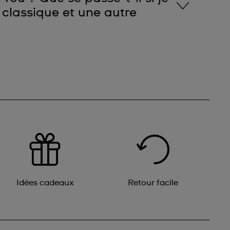
lassique et une autre
 la qualité de l’impression (par exemple des
), veuillez suivre la procédure concernant les
maximum pour le processus de production d’une
tuel de traitement de commande en plus du délai
vous commandez une montre classique avec votre
 expédiées ensemble.
Idées cadeaux
Retour facile