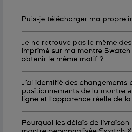
Non, malheureusement, les montres personnalisé
Puis-je télécharger ma propre 
Non, il n’est pas possible de télécharger votre pr
Je ne retrouve pas le même desi
imprimé sur ma montre Swatch
obtenir le même motif ?
Limiter la disponibilité des designs et les mettre 
J’ai identifié des changements 
concept de Swatch X You. Si le motif n’est plus dis
une nouvelle montre. Nous ne pouvons reproduire 
positionnements de la montre en
garantie.
ligne et l’apparence réelle de la
Comme les appareils et les résolution des écrans v
Pourquoi les délais de livraison
couleurs et de design entre l’outil de configurat
Nous estimons que ces légères différences sont 
montre personnalisée Swatch X Y