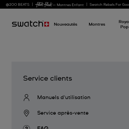
@
200
BEATS
Swatch Rebels For Go
— Montres Enfant
Roya
Nouveautés
Montres
Pop
Service clients
Manuels d'utilisation
Service après-vente
FAQ