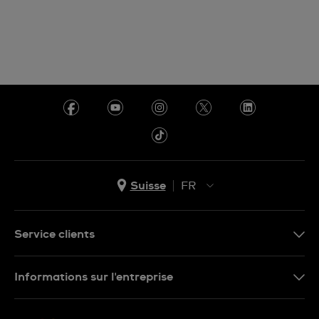
Suisse
FR
EN
DE
Service clients
IT
Nous contacter
Informations sur l'entreprise
FR
FAQ
Presse
Livraison