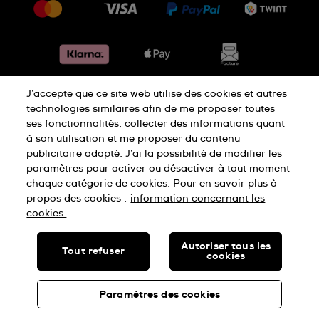
Jobs
Retours
Sitemap
Conditions de vente
Renoncer au contrat
J’accepte que ce site web utilise des cookies et autres
Déclaration de confidentialité
technologies similaires afin de me proposer toutes
ses fonctionnalités, collecter des informations quant
à son utilisation et me proposer du contenu
Déclaration concernant les cookies
publicitaire adapté. J’ai la possibilité de modifier les
paramètres pour activer ou désactiver à tout moment
chaque catégorie de cookies. Pour en savoir plus à
Conditions d'utilisation
Mentions légales
propos des cookies :
information concernant les
cookies.
SWISS MADE
Autoriser tous les
Tout refuser
cookies
© SWATCH AG 2026, ALL RIGHTS RESERVED: SWISS WATCHES
Paramètres des cookies