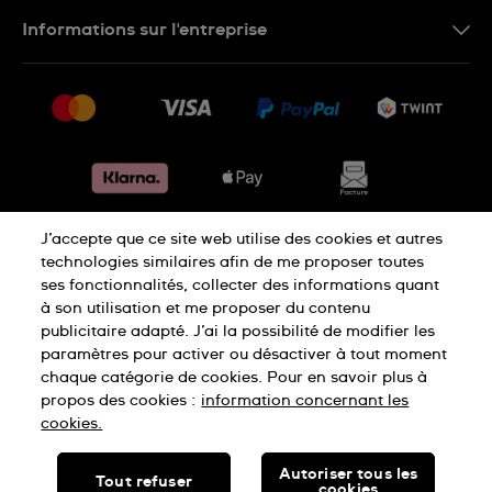
Nous contacter
Informations sur l'entreprise
FR
FAQ
Presse
Livraison
Jobs
Retours
Sitemap
Conditions de vente
Renoncer au contrat
J’accepte que ce site web utilise des cookies et autres
Déclaration de confidentialité
technologies similaires afin de me proposer toutes
ses fonctionnalités, collecter des informations quant
à son utilisation et me proposer du contenu
Déclaration concernant les cookies
publicitaire adapté. J’ai la possibilité de modifier les
paramètres pour activer ou désactiver à tout moment
chaque catégorie de cookies. Pour en savoir plus à
Conditions d'utilisation
Mentions légales
propos des cookies :
information concernant les
cookies.
SWISS MADE
Autoriser tous les
Tout refuser
cookies