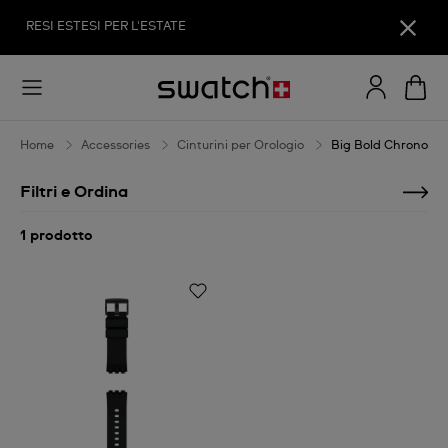
Big
RESI ESTESI PER L'ESTATE
Bold
Chrono
Home
Accessories
Cinturini per Orologio
Big Bold Chrono
Filtri e Ordina
1 prodotto