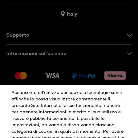
Italy
Supporto
Contattaci
Informazioni sull'azienda
FAQ
Press
Consegna
Lavora con noi
Restituzione
Sitemap
Condizioni di vendita
Acconsento all’utilizzo dei cookie e tecnologie simili
affinché io possa visualizzare correttamente il
Diritto di recesso
presente Sito Internet e le sue funzionalità, nonché
per ottenere informazioni in merito al suo utilizzo e
Informativa sulla privacy
Cookies
ricevere pubblicità pertinente. È possibile le
impostazioni, attivando o disattivando ciascuna
categoria di cookie, in qualsiasi momento. Per avere
Condizioni di utilizzo
Informazioni legali