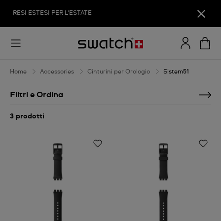
Sistem51
RESI ESTESI PER L'ESTATE
Home
Accessories
Cinturini per Orologio
Sistem51
Filtri e Ordina
3 prodotti