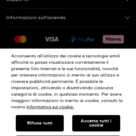
Contattaci
Informazioni sull'azienda
FAQ
Press
Consegna
Lavora con noi
Restituzione
Sitemap
Condizioni di vendita
Acconsento all’utilizzo dei cookie e tecnologie simili
affinché io possa visualizzare correttamente il
Diritto di recesso
presente Sito Internet e le sue funzionalità, nonché
per ottenere informazioni in merito al suo utilizzo e
Informativa sulla privacy
Cookies
ricevere pubblicità pertinente. È possibile le
impostazioni, attivando o disattivando ciascuna
categoria di cookie, in qualsiasi momento. Per avere
Condizioni di utilizzo
Informazioni legali
maggiori informazioni in merito ai cookie, consulti la
nostra
Informativa sui cookie.
SWISS MADE
Accetta tutti i
Rifiuta tutti
cookie