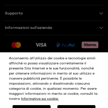
Supporto
Contattaci
Informazioni sull'azienda
FAQ
Press
Consegna
Lavora con noi
Restituzione
Sitemap
Condizioni di vendita
Acconsento all’utilizzo dei cookie e tecnologie simili
affinché io possa visualizzare correttamente il
Diritto di recesso
presente Sito Internet e le sue funzionalità, nonché
per ottenere informazioni in merito al suo utilizzo e
Informativa sulla privacy
Cookies
ricevere pubblicità pertinente. È possibile le
impostazioni, attivando o disattivando ciascuna
categoria di cookie, in qualsiasi momento. Per avere
Condizioni di utilizzo
Informazioni legali
maggiori informazioni in merito ai cookie, consulti la
nostra
Informativa sui cookie.