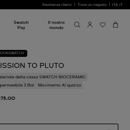
Assistenza clienti
Trova un negozio
ITA
IT
Cerca
Cerca
Swatch
Il nostro
Pay
mondo
OONSWATCH
ISSION TO PLUTO
teriale della cassa SWATCH BIOCERAMIC
permeabile 3 Bar
Movimento Al quarzo
275,00