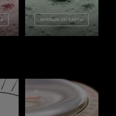
US
MISSION ON EARTH