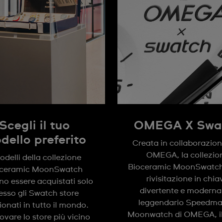
Scegli il tuo
OMEGA X Swa
dello preferito
Creata in collaborazio
OMEGA, la collezio
odelli della collezione
Bioceramic MoonSwatch
oceramic MoonSwatch
rivisitazione in chia
o essere acquistati solo
divertente e moderna
esso gli Swatch store
leggendario Speedma
ionati in tutto il mondo.
Moonwatch di OMEGA, il
rovare lo store più vicino