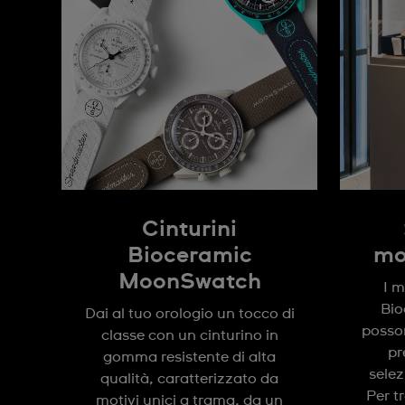
Cinturini
Bioceramic
mo
MoonSwatch
I m
Bi
Dai al tuo orologio un tocco di
posson
classe con un cinturino in
pr
gomma resistente di alta
selez
qualità, caratterizzato da
Per t
motivi unici a trama, da un