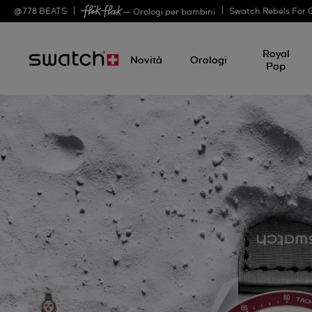
@
778
BEATS
Swatch Rebels For 
— Orologi per bambini
Royal
Novità
Orologi
Pop