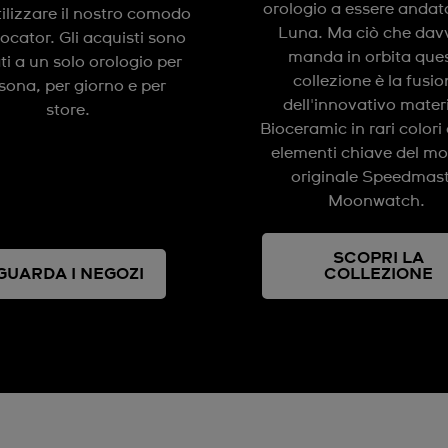
orologio a essere andato
tilizzare il nostro comodo
Luna. Ma ciò che dav
locator. Gli acquisti sono
manda in orbita que
ati a un solo orologio per
collezione è la fusi
sona, per giorno e per
dell'innovativo mater
store.
Bioceramic in rari colori 
elementi chiave del mo
originale Speedmas
Moonwatch.
SCOPRI LA
GUARDA I NEGOZI
COLLEZIONE