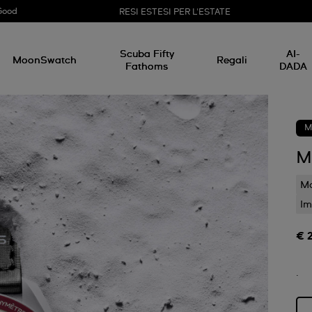
Good
RESI ESTESI PER L'ESTATE
Scuba Fifty
AI-
MoonSwatch
Regali
Fathoms
DADA
M
M
Ma
Im
€ 
.