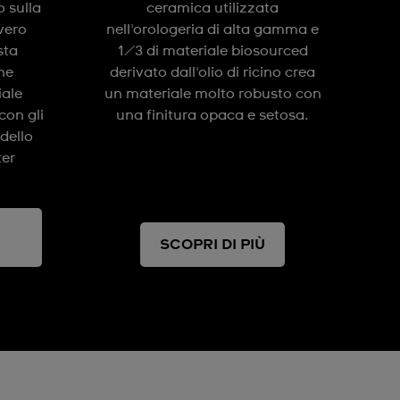
 sulla
ceramica utilizzata
vero
nell'orologeria di alta gamma e
sta
1/3 di materiale biosourced
one
derivato dall'olio di ricino crea
iale
un materiale molto robusto con
con gli
una finitura opaca e setosa.
dello
ter
SCOPRI DI PIÙ