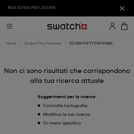
SCUBA
RESI ESTESI PER L'ESTATE
FIFTY
FATHOMS
Home
Scuba Fifty Fathoms
SCUBA FIFTY FATHOMS
Non ci sono risultati che corrispondono
alla tua ricerca attuale
Suggerimenti per la ricerca:
Controlla l'ortografia
Modifica la tua ricerca
Sii meno specifico