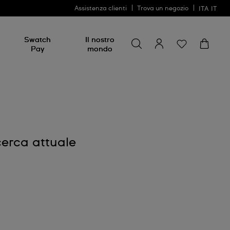
Assistenza clienti
Trova un negozio
ITA
IT
Cerca
Cerca
Swatch
Il nostro
Pay
mondo
cerca attuale