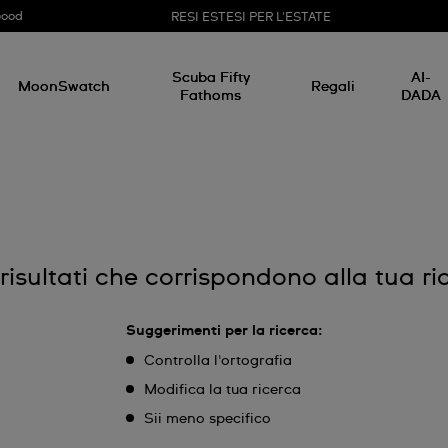
Good
RESI ESTESI PER L'ESTATE
Scuba Fifty
AI-
MoonSwatch
Regali
Fathoms
DADA
risultati che corrispondono alla tua ri
Suggerimenti per la ricerca:
Controlla l'ortografia
Modifica la tua ricerca
Sii meno specifico