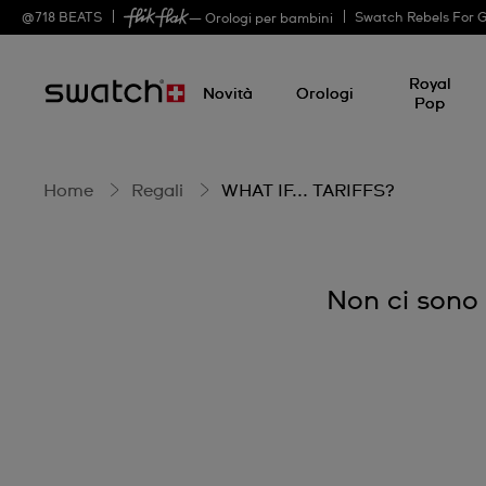
WHAT
@
718
BEATS
Swatch Rebels For 
— Orologi per bambini
Royal
IF...
Novità
Orologi
Pop
TARIFFS?
Home
Regali
WHAT IF... TARIFFS?
Non ci sono 