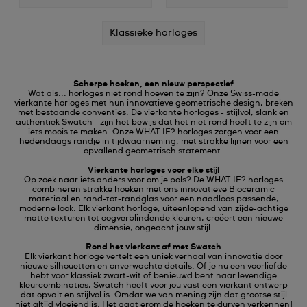
Klassieke horloges
Scherpe hoeken, een nieuw perspectief
Wat als... horloges niet rond hoeven te zijn? Onze Swiss-made
vierkante horloges met hun innovatieve geometrische design, breken
met bestaande conventies. De vierkante horloges - stijlvol, slank en
authentiek Swatch - zijn het bewijs dat het niet rond hoeft te zijn om
iets moois te maken. Onze WHAT IF? horloges zorgen voor een
hedendaags randje in tijdwaarneming, met strakke lijnen voor een
opvallend geometrisch statement.
Vierkante horloges voor elke stijl
Op zoek naar iets anders voor om je pols? De WHAT IF? horloges
combineren strakke hoeken met ons innovatieve Bioceramic
materiaal en rand-tot-randglas voor een naadloos passende,
moderne look. Elk vierkant horloge, uiteenlopend van zijde-achtige
matte texturen tot oogverblindende kleuren, creëert een nieuwe
dimensie, ongeacht jouw stijl.
Rond het vierkant af met Swatch
Elk vierkant horloge vertelt een uniek verhaal van innovatie door
nieuwe silhouetten en onverwachte details. Of je nu een voorliefde
hebt voor klassiek zwart-wit of benieuwd bent naar levendige
kleurcombinaties, Swatch heeft voor jou vast een vierkant ontwerp
dat opvalt en stijlvol is. Omdat we van mening zijn dat grootse stijl
niet altijd vloeiend is. Het gaat erom de hoeken te durven verkennen!