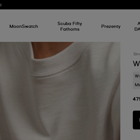
d
Scuba Fifty
A
MoonSwatch
Prezenty
Fathoms
D
Str
W
Wy
M
47