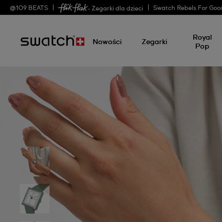
@
109
BEATS
Swatch Rebels For Goo
- Zegarki dla dzieci
Royal
Nowości
Zegarki
Pop