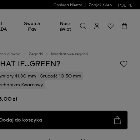
Obsługa klienta
Znajdź sklep
POL
PL
Wyszukaj coś
Wyszukaj
I-
Swatch
Nasz
coś
ADA
Pay
świat
ona główna
Zegarki
Kwadratowe zegarki
HAT IF…GREEN?
miary 41.80 mm
Grubość 10.50 mm
echanizm Kwarcowy
5,00 zł
Dodaj do koszyka