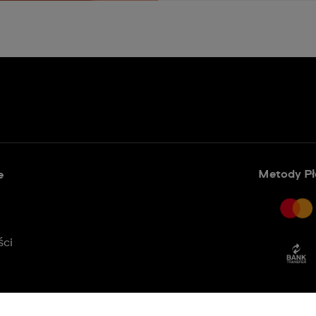
Metody Pł
e
ści