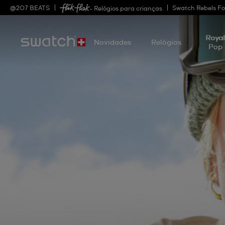
@
207
BEATS
Swatch Rebels Fo
- Relógios para crianças
Roya
Novidades
Relógios
Pop