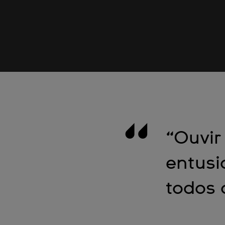
“Ouvir
entusi
todos 