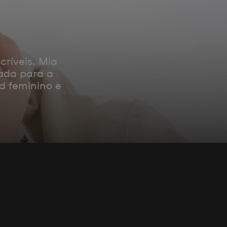
ríveis, Mia
sada para a
d feminino e