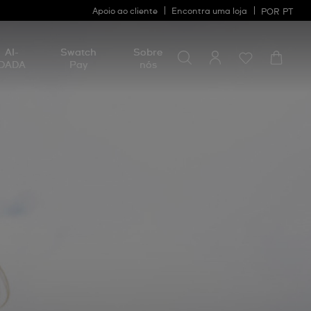
Apoio ao cliente
Encontra uma loja
POR
PT
Procurar por algo
Procurar
AI-
Swatch
Sobre
por
DADA
Pay
nós
algo