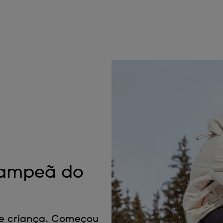
campeã do
e criança. Começou