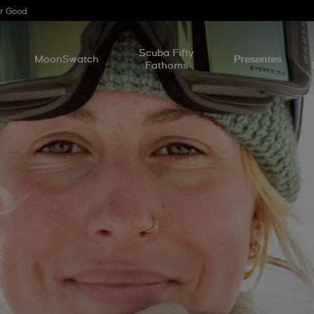
r Good
l
Scuba Fifty
MoonSwatch
Presentes
Fathoms