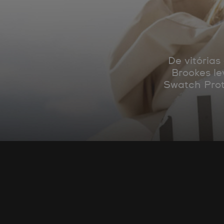
De vitória
Brookes le
Swatch Prot