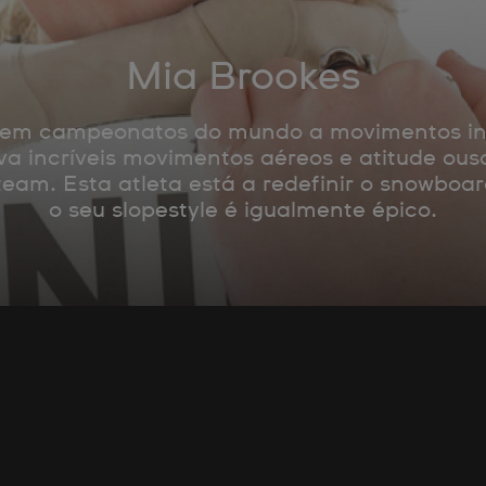
Mia Brookes
s em campeonatos do mundo a movimentos inc
va incríveis movimentos aéreos e atitude ou
eam. Esta atleta está a redefinir o snowboar
o seu slopestyle é igualmente épico.